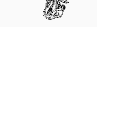
Juntamos donaciones a traves de
a registered 501(c)(3) non-profit
organization
Zelle
info@pascendifoundation.org